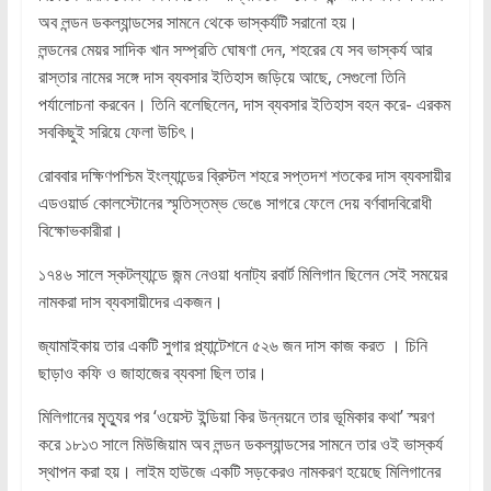
অব লন্ডন ডকল্যান্ডসের সামনে থেকে ভাস্কর্যটি সরানো হয়।
লন্ডনের মেয়র সাদিক খান সম্প্রতি ঘোষণা দেন, শহরের যে সব ভাস্কর্য আর
রাস্তার নামের সঙ্গে দাস ব্যবসার ইতিহাস জড়িয়ে আছে, সেগুলো তিনি
পর্যালোচনা করবেন। তিনি বলেছিলেন, দাস ব্যবসার ইতিহাস বহন করে- এরকম
সবকিছুই সরিয়ে ফেলা উচিৎ।
রোববার দক্ষিণপশ্চিম ইংল্যান্ডের ব্রিস্টল শহরে সপ্তদশ শতকের দাস ব্যবসায়ীর
এডওয়ার্ড কোলস্টোনের স্মৃতিস্তম্ভ ভেঙে সাগরে ফেলে দেয় বর্ণবাদবিরোধী
বিক্ষোভকারীরা।
১৭৪৬ সালে স্কটল্যান্ডে জন্ম নেওয়া ধনাট্য রবার্ট মিলিগান ছিলেন সেই সময়ের
নামকরা দাস ব্যবসায়ীদের একজন।
জ্যামাইকায় তার একটি সুগার প্ল্যান্টেশনে ৫২৬ জন দাস কাজ করত । চিনি
ছাড়াও কফি ও জাহাজের ব্যবসা ছিল তার।
মিলিগানের মৃ্ত্যুর পর ‘ওয়েস্ট ইন্ডিয়া কির উন্নয়নে তার ভূমিকার কথা’ স্মরণ
করে ১৮১৩ সালে মিউজিয়াম অব লন্ডন ডকল্যান্ডসের সামনে তার ওই ভাস্কর্য
স্থাপন করা হয়। লাইম হাউজে একটি সড়কেরও নামকরণ হয়েছে মিলিগানের