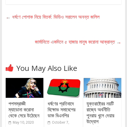
←
ধর্ষণে পোশাক নিয়ে বিতর্ক: ভিডিও সরালেন অনন্ত জলিল
জার্মানিতে একদিনে ৫ হাজার মানুষ করোনা আক্রান্ত
→
You May Also Like
পপসম্রাজ্ঞী
ধর্ষণের প্রতিবাদে
যুক্তরাষ্ট্রের নয়টি
ম্যাডোনা করোনা
বিক্ষোভ সমাবেশের
রাজ্যে অর্থনীতি
থেকে সেরে উঠেছেন
ডাক বিএনপির
পুনরায় খুলে দেয়ার
উদ্যোগ
May 10, 2020
October 7,