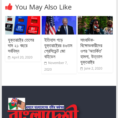
You May Also Like
যুক্তরাষ্ট্রে তেলের
ইতিহাস গড়ে
সাংবাদিক-
দাম ২১ বছরে
যুক্তরাষ্ট্রের ৪৬তম
বিক্ষোভকারীদের
সর্বনিম্ন
প্রেসিডেন্ট জো
ওপর ‘অতর্কিত’
বাইডেন
হামলা, উত্তাল
April 20, 2020
যুক্তরাষ্ট্র
November 7,
June 2, 2020
2020