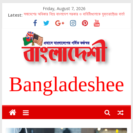
Skip
Friday, August 7, 2026
to
Latest:
সমাবেশের অধিকার নিয়ে বাংলাদেশ সরকার ও বাহিনীগুলোকে যুক্তরাষ্ট্রের বার্তা
content
দেশনেত্রী বেগম খালেদা জিয়া বন্দী কেন?
স্বাগত ২০২৩
যুক্তরাষ্ট্রে দ্রব্যমূল্য ব্যাপক ঊর্ধ্বমুখী
যুক্তরাষ্ট্রে অভিবাসন চূক্তি চূড়ান্ত
Bangladeshee
Bangladeshee
Bangladeshee