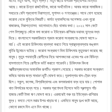
মানেই নতুন আশা, নতুন স্বপ্ন। নতুন বছরে নাগরিক প্রত্যাশায় ভিন্নতা
আছে। কারো চিন্তা রাজনৈতিক, কারো অর্থনৈতিক। আবার কারো সামাজিক।
সবচেয়ে বেশি প্রত্যাশা নিরাপত্তা, সুশাসন ও গণতন্ত্রের। সাথে যোগ হয়েছে
করোনা থেকে মুক্তির বিষয়টি। কার্যত ভ্যাকসিনের অপেক্ষায় এখন পুরো
বাজারদর, নিরাপত্তাসহ ভালোভাবে বেঁচে থাকার কথা। ২০২২ সাল কেটে
গেল বিশ্বজুড়ে জেঁকে বসা করোনা ও ইউক্রেন-রাশিয়ার ভয়াবহ যুদ্ধের মধ্য
দিয়ে। বাংলাদেশে সরকারিভাবে প্রথম করোনা সংক্রমণের ঘোষণা আসে ৮
মার্চ। এই করোনা চিকিৎসার ব্যবস্থা করতে গিয়ে স্বাস্থ্যব্যবস্থার কঙ্কাল
মূর্তির উন্মোচন ঘটেছে। করোনা সংক্রমণে বিনা চিকিৎসায় মৃত্যুবরণ করেছে বহু
মানুষ। মৃত্যু পথযাত্রী রোগীদের নিয়ে আপনজনেরা একের পর এক বিভিন্ন
হাসপাতালে গিয়ে রোগীকে ভর্তি করাতে পারেননি। চিকিৎসক কিংবা
আত্মীয়স্বজনদের অমানবিক রূপটিও প্রকাশ পেয়েছে। সরকার করোনা সংক্রমণ
কমিয়ে আনার জন্য সাধারণ ছুটি ঘোষণা করে। দূরপাল্লার বাস-ট্রেন বন্ধ
ছিল। স্কুল, কলেজ, বিশ্ববিদ্যালয় এবং কলকারখানা বন্ধ হয়ে যায়। পোশাক
খাত বিপর্যয়ের মধ্যে পড়ে। সরকার প্রণোদনা হিসেবে অতি স্বল্পসুদে পাঁচ
হাজার কোটি টাকা ঋণ ঘোষণা করে। এরমাঝেই শুরু হয় ইউক্রেন-রাশিয়ার
যুদ্ধ। বলতে গেলে মরার উপর খাড়ার ঘা। এমনিতে মানুষ দুঃখ কষ্টে আছে,
কোনো রকমে দিন এনে দিন খাচ্ছে।