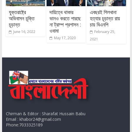
যুক্তরাষ্ট্রে
দায়িত্বে থাকার
এবছরই পিলখানা
অভিবাসন চূক্তি
ভানও করতে পারছে
হত্যার চূড়ান্ত রায়
চূড়ান্ত
না ট্রাম্প প্রশাসন :
চায় বিএনপি
ওবামা
June 16, 2022
February 25,
May 17, 2020
2021
Chirman & Editor : Sharafat Hussain Babu
Email : khabor24@gmail.com
Phone:7033325189