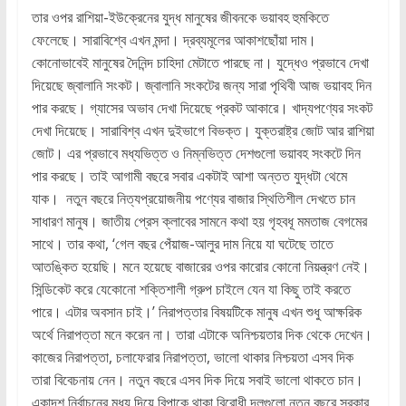
তার ওপর রাশিয়া-ইউক্রেনের যুদ্ধ মানুষের জীবনকে ভয়াবহ হুমকিতে
ফেলেছে। সারাবিশ্বে এখন মন্দা। দ্রব্যমূলের আকাশছোঁয়া দাম।
কোনোভাবেই মানুষের দৈনিন্দ চাহিদা মেটাতে পারছে না। যুদ্ধেও প্রভাবে দেখা
দিয়েছে জ্বালানি সংকট। জ্বালানি সংকটের জন্য সারা পৃথিবী আজ ভয়াবহ দিন
পার করছে। গ্যাসের অভাব দেখা দিয়েছে প্রকট আকারে। খাদ্যপণ্যের সংকট
দেখা দিয়েছে। সারাবিশ্ব এখন দুইভাগে বিভক্ত। যুক্তরাষ্ট্র জোট আর রাশিয়া
জোট। এর প্রভাবে মধ্যভিত্ত ও নিম্নভিত্ত দেশগুলো ভয়াবহ সংকটে দিন
পার করছে। তাই আগামী বছরে সবার একটাই আশা অন্তত যুদ্ধটা থেমে
যাক। নতুন বছরে নিত্যপ্রয়োজনীয় পণ্যের বাজার স্থিতিশীল দেখতে চান
সাধারণ মানুষ। জাতীয় প্রেস ক্লাবের সামনে কথা হয় গৃহবধূ মমতাজ বেগমের
সাথে। তার কথা, ‘গেল বছর পেঁয়াজ-আলুর দাম নিয়ে যা ঘটেছে তাতে
আতঙ্কিত হয়েছি। মনে হয়েছে বাজারের ওপর কারোর কোনো নিয়ন্ত্রণ নেই।
সিন্ডিকেট করে যেকোনো শক্তিশালী গ্রুপ চাইলে যেন যা কিছু তাই করতে
পারে। এটার অবসান চাই।’ নিরাপত্তার বিষয়টিকে মানুষ এখন শুধু আক্ষরিক
অর্থে নিরাপত্তা মনে করেন না। তারা এটাকে অনিশ্চয়তার দিক থেকে দেখেন।
কাজের নিরাপত্তা, চলাফেরার নিরাপত্তা, ভালো থাকার নিশ্চয়তা এসব দিক
তারা বিবেচনায় নেন। নতুন বছরে এসব দিক দিয়ে সবাই ভালো থাকতে চান।
একাদশ নির্বাচনের মধ্য দিয়ে বিপাকে থাকা বিরোধী দলগুলো নতুন বছরে সরকার