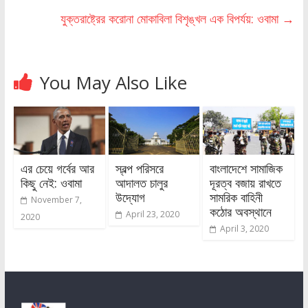
যুক্তরাষ্ট্রের করোনা মোকাবিলা বিশৃঙ্খল এক বিপর্যয়: ওবামা
→
You May Also Like
এর চেয়ে গর্বের আর
স্বল্প পরিসরে
বাংলাদেশে সামাজিক
কিছু নেই: ওবামা
আদালত চালুর
দূরত্ব বজায় রাখতে
উদ্যোগ
সামরিক বাহিনী
November 7,
কঠোর অবস্থানে
April 23, 2020
2020
April 3, 2020