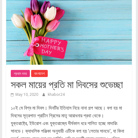
প্রধান খবর
বাংলাদেশ
সকল মায়ের প্রতি মা দিবসের শুভেচ্ছা
May 10, 2020
khabor24
১০ই মে বিশ্ব মা দিবস। দিনটির ইতিহাস নিয়ে নানা গল্প আছে। বলা হয় মা
দিবসের সূত্রপাত প্রাচীন গ্রিসের মাতৃ আরাধনার প্রথা থেকে।
যুক্তরাষ্ট্রে, ইউরোপ এবং যুক্তরাজ্যে দীর্ঘকাল ধরে পালিত হচ্ছে মাদারিং
সানডে। ক্যাথলিক পঞ্জিকা অনুযায়ী এটিকে বলা হয় ‘লেতার সানডে’, যা কিনা