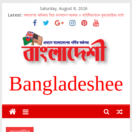
Skip
Saturday, August 8, 2026
to
Latest:
সমাবেশের অধিকার নিয়ে বাংলাদেশ সরকার ও বাহিনীগুলোকে যুক্তরাষ্ট্রের বার্তা
content
দেশনেত্রী বেগম খালেদা জিয়া বন্দী কেন?
স্বাগত ২০২৩
যুক্তরাষ্ট্রে দ্রব্যমূল্য ব্যাপক ঊর্ধ্বমুখী
যুক্তরাষ্ট্রে অভিবাসন চূক্তি চূড়ান্ত
Bangladeshee
Bangladeshee
Bangladeshee
আন্তর্জাতিক